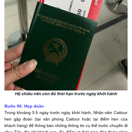
Hộ chiếu nên còn đủ thời hạn trước ngày khởi hành
Bước 06: Họp đoàn
Trong khoảng 3-5 ngày trước ngày khởi hành, Nhân viên Cattour
hẹn gặp đoàn (tại văn phòng Cattour hoặc tại điểm hẹn của
khách hàng) để thông báo những thông tin cụ thể trước chuyến đi
như: Tên, địa chỉ khách sạn, địa điểm và thời gian đón đoàn cũng