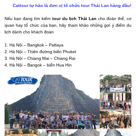
Cattour tự hào là đơn vị tổ chức tour Thái Lan hàng đầu!
Nếu bạn đang tìm kiếm
tour du lịch Thái Lan
cho đoàn thể, cơ
quan hay tổ chức của bạn, hãy tham khảo những gợi ý điểm du
lịch dành cho khách đoàn
1. Hà Nội – Bangkok – Pattaya
2. Hà Nội – Thiên đường biển Phuket
3. Hà Nội – Chiang Mai – Chiang Rai
4. Hà Nội – Bangok – biển Hua Hin