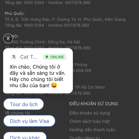
Tổng đài: 1900 0264 - Hotline: 0917.878.080
Phú Quốc:
Tổ 4, Đ. Trần Hưng Đạo, P. Dương Tơ, H. Phú Quốc, Kiên Giang
Tổng đài: 1900 0264 - Hotline 0917.878.080
Hà Nội:
Số 390 Trường Chinh, Đống Đa, Hà Nội
Tổng đài: 1900 0264 - Hotline: 0917.878.080
Cat Tour
ONLINE
Hải Phòng:
Số 56 Nguyễn Trãi, Ngô Quyền, Hải Phòng
Xin chào, Chúng tôi ở 
Tổng đài: 1900 0264 - Hotline: 0936.858.199
đây và sẵn sàng tư vấn. 
Hãy cho chúng tôi biết 
Hồ Chí Minh:
nhu cầu của bạn! 
360 Nguyễn Thị Minh Khai, Quận 3, TP Hồ Chí Minh
Tổng đài: 1900 0264 - Hotline: 0917.878.080
VỀ CATTOUR
ĐIỀU KHOẢN SỬ DỤNG
Tour du lịch
Về chúng tôi
Điều khoản sử dụng
Dịch vụ làm Visa
Tin tức
Chính sách bảo mật
Hướng dẫn thanh toán
Dịch vụ khác
Quyền riêng tư