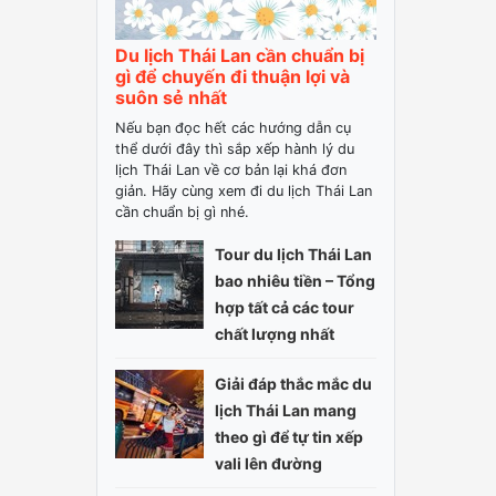
Du lịch Thái Lan cần chuẩn bị
gì để chuyến đi thuận lợi và
suôn sẻ nhất
Nếu bạn đọc hết các hướng dẫn cụ
thể dưới đây thì sắp xếp hành lý du
lịch Thái Lan về cơ bản lại khá đơn
giản. Hãy cùng xem đi du lịch Thái Lan
cần chuẩn bị gì nhé.
Tour du lịch Thái Lan
bao nhiêu tiền – Tổng
hợp tất cả các tour
chất lượng nhất
Giải đáp thắc mắc du
lịch Thái Lan mang
theo gì để tự tin xếp
vali lên đường