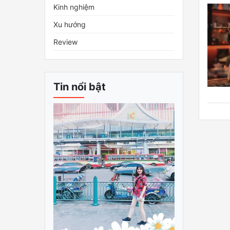
Kinh nghiệm
Xu hướng
Review
Tin nổi bật