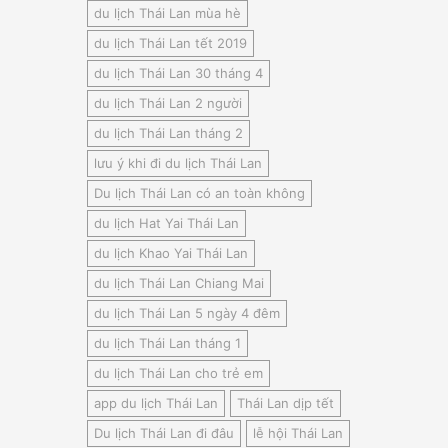
du lịch Thái Lan mùa hè
du lịch Thái Lan tết 2019
du lịch Thái Lan 30 tháng 4
du lịch Thái Lan 2 người
du lịch Thái Lan tháng 2
lưu ý khi đi du lịch Thái Lan
Du lịch Thái Lan có an toàn không
du lịch Hat Yai Thái Lan
du lịch Khao Yai Thái Lan
du lịch Thái Lan Chiang Mai
du lịch Thái Lan 5 ngày 4 đêm
du lịch Thái Lan tháng 1
du lịch Thái Lan cho trẻ em
app du lịch Thái Lan
Thái Lan dịp tết
Du lịch Thái Lan đi đâu
lễ hội Thái Lan