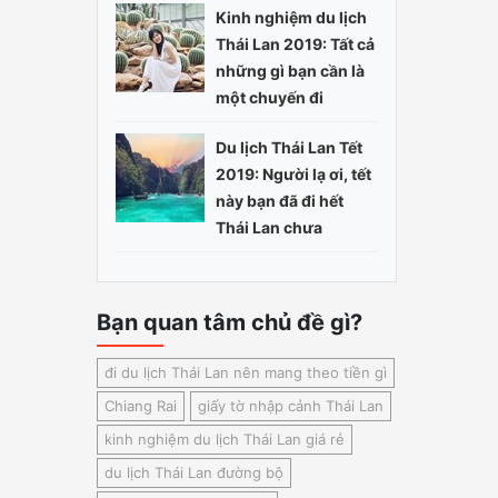
Kinh nghiệm du lịch
Thái Lan 2019: Tất cả
những gì bạn cần là
một chuyến đi
Du lịch Thái Lan Tết
2019: Người lạ ơi, tết
này bạn đã đi hết
Thái Lan chưa
Bạn quan tâm chủ đề gì?
đi du lịch Thái Lan nên mang theo tiền gì
Chiang Rai
giấy tờ nhập cảnh Thái Lan
kinh nghiệm du lịch Thái Lan giá rẻ
du lịch Thái Lan đường bộ