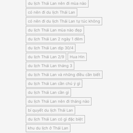
du lịch Thái Lan nên đi mùa nào
có nên đi du lịch Thái Lan
có nên đi du lịch Thái Lan tự túc không
du lịch Thái Lan mùa nào đẹp
du lịch Thái Lan 2 ngày 1 đêm
du lịch Thái Lan dịp 30/4
du lịch Thái Lan 2/9
Hua Hin
du lịch Thái Lan tháng 3
du lịch Thái Lan và những điều cần biết
du lịch Thái Lan cần chú ý gì
du lịch Thái Lan cần gì
du lịch Thái Lan nên đi tháng nào
bí quyết du lịch Thái Lan
du lịch Thái Lan có gì đặc biệt
khu du lịch ở Thái Lan