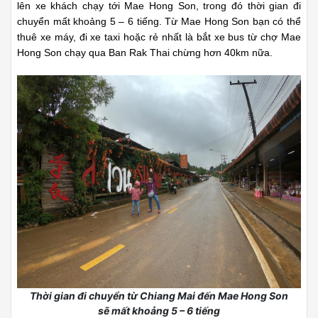
Tuy nhiên, một ngày chỉ có hai chuyến xe thôi, nên tốt nhất các
bạn cần chịu khó lên lịch di chuyển trước để đỡ phải đợi xe
lâu.
Đoạn đường đi khá xa, có thể gây mệt mỏi, nhưng đổi lại
cảnh quan tươi đẹp, không khí trong lành, tha hồ bay nhảy và
tận hưởng. Chắc chắn, bạn sẽ được tận hưởng những giây
phút yên bình ngay khi đặt chân đến đây.
Xem thêm:
26 món quà du lịch Thái Lan bạn nên mua
tặng bạn bè và người thân