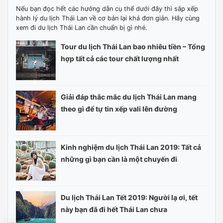
Bạn quan tâm chủ đề gì?
đi du lịch Thái Lan nên mang theo tiền gì
Chiang Rai
giấy tờ nhập cảnh Thái Lan
kinh nghiệm du lịch Thái Lan giá rẻ
du lịch Thái Lan đường bộ
du lịch Thái Lan tháng 8
tìm hiểu về du lịch Thái Lan
du lịch Thái Lan review
kinh nghiệm du lịch Thái Lan tự túc
Safari World
Khao Yai
tour Thái Lan Chiang Mai
tour Thái Lan Safari
Krabi
du lịch Thái Lan cần chuẩn bị gì
tour Thái Lan uy tín
tour Thái Lan Bangkok
du lịch Thái Lan tháng 10
du lịch Thái Lan bụi
giá vé du lịch Thái Lan
vé du lịch Thái Lan
du lịch Thái Lan bao nhiêu tiền
chi phí du lịch Thái Lan cho 2 người
Phuket
Koh Phi Phi