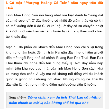
I
.
Có một “Phượng Hoàng Cổ Trấn” nằm ngay trên đất
Thái
Tỉnh Mae Hong Son nổi tiếng nhất với biệt danh là “vùng đất
của mù sương”. Ở đây thường có nhiệt độ giảm thấp và có khi
có thể xuống đến 0 độ C. Vì khí hậu ở đây có sự chuyển nhiệt
khá đột ngột nên bạn sẽ cần chuẩn bị và mang theo một chiếc
áo khoác dày.
Mặc dù đa phần du khách đến Mae Hong Son chỉ ở lại trong
khu trung tâm hoặc đến thị trấn Pai gần đấy nhưng hiếm ai biết
đến một ngôi làng nhỏ đó chính là làng Ban Rak Thai. Ban Rak
Thai thậm chí nghe đến tên cũng thấy lạ. Nơi đây nằm nép
mình trên khu vực cao nhất của tỉnh Mae Hong Son cách khá
xa trung tâm chắc vì vậy mà nó không nổi tiếng với du khách
quốc tế giống như những nơi khác. Nhưng với người Thái thì
đây vẫn là một trong những điểm nghỉ dưỡng siêu lý tưởng.
Xem thêm:
Dừng chân xem du lịch Thái Lan có những
điểm check-in mới lạ nào không thể bỏ qua nhé