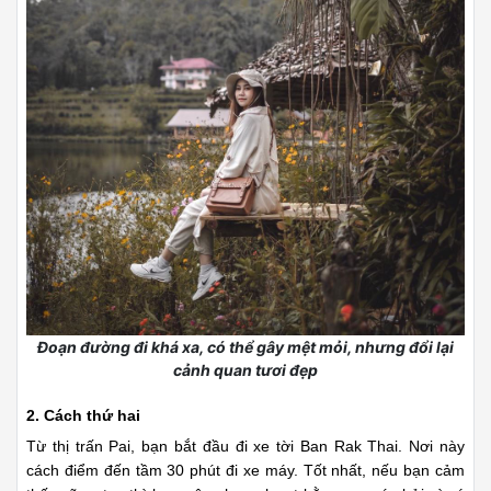
thể bạn sẽ đánh rơi một nửa thi vị nếu bạn không đi xe máy
trên đoạn đường tuyệt đẹp từ lên Pai sang Ban Rak Thai. Nó
thể nói nếu đoạn đường từ Chiang Mai đến Pai đẹp 1 phần thì
đường từ Pai lên Ban Rak Thai còn đẹp gấp 5 lần như vậy đấy.
Hầu hết cả chặng đường rợp bóng hàng cây xanh mát. Thi
thoảng lấp ló những bông dã quỳ vàng rực hai bên đường
điểm sắc vào thiên nhiên tươi đẹp của nơi đây. Thêm nữa là,
đường đi rất đẹp, có những đoạn không có nhiều phương tiện
di chuyển nên cực thích.
Xem thêm:
Du lịch Thái Lan tháng 2: Đến Chiang Mai
thử gan chơi trò mạo hiểm