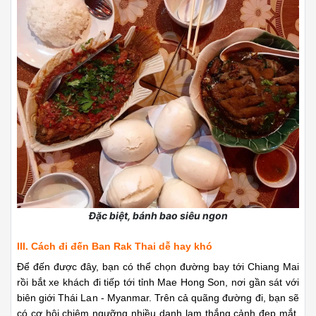
đặc biệt là những ruộng lúa vàng ươm chạm gần đến đường
chân trời.
Trên cả quãng đường đi, bạn sẽ có cơ hội chiêm ngưỡng
nhiều danh lam thắng cảnh đẹp mắt
Điểm thú vị là nếu đi theo cách này, bạn sẽ phải chạy trên xa lộ
1095, vượt qua vườn quốc gia thác Thampla - Phasua, rẽ phải
rồi đi thẳng là đến Ban Rak Thai. Ngoài ra từ đây, bạn cũng có
thể chọn phương tiện công cộng đó là những chiếc xe buýt
màu vàng có thể khởi hành 2 chuyến/ngày từ chợ Mae Hong
Son để đến thẳng làng Ban Rak Thai. Tuy nhiên, để hiểu rõ
hơn cách di chuyển đến đây, hãy tham khảo hai cách đi đơn
giản và chi tiết nhất dưới đây nhé.
1. Cách thứ 1
Đầu tiên, từ Bangkok, nếu bạn xác định muốn tới Ban Rak
Thai, các bạn cần mua vé máy bay để tới Chiang Mai. Sau đó
lên xe khách chạy tới Mae Hong Son, trong đó thời gian đi