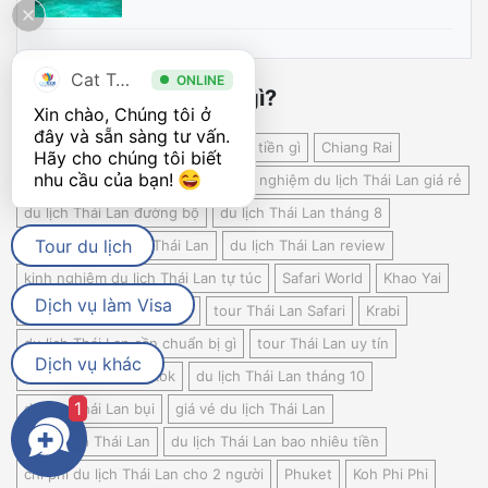
du lịch Thái Lan tháng 4
vé máy bay du lịch Thái Lan
tour Thái Lan mùng 3 Tết
tour Thái Lan mùng 2 Tết
du lịch Thái Lan mang theo gì
du lịch Thái Lan tháng 5
Cat Tour
ONLINE
du lịch Thái Lan tết dương lịch
du lịch Thái Lan tháng 6
Xin chào, Chúng tôi ở 
đây và sẵn sàng tư vấn. 
du lịch Thái Lan mua gì rẻ
du lịch Thái Lan mua gì
Hãy cho chúng tôi biết 
kinh nghiệm du lịch Thái Lan 2019
du lịch Thái Lan tháng 7
nhu cầu của bạn! 
đi du lịch Thái Lan mùa nào
du lịch Thái Lan nên đi mùa nào
có nên đi du lịch Thái Lan
Tour du lịch
có nên đi du lịch Thái Lan tự túc không
du lịch Thái Lan mùa nào đẹp
du lịch Thái Lan 2 ngày 1 đêm
Dịch vụ làm Visa
du lịch Thái Lan dịp 30/4
du lịch Thái Lan 2/9
Hua Hin
Dịch vụ khác
du lịch Thái Lan tháng 3
du lịch Thái Lan và những điều cần biết
1
du lịch Thái Lan cần chú ý gì
du lịch Thái Lan cần gì
du lịch Thái Lan nên đi tháng nào
bí quyết du lịch Thái Lan