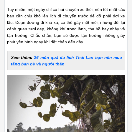
Đoạn đường đi khá xa, có thể gây mệt mỏi, nhưng đổi lại
cảnh quan tươi đẹp
2. Cách thứ hai
Từ thị trấn Pai, bạn bắt đầu đi xe tời Ban Rak Thai. Nơi này
cách điểm đến tầm 30 phút đi xe máy. Tốt nhất, nếu bạn cảm
thấy vững tay thì bạn nên chọn phượt bằng xe máy bởi vì có