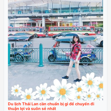
Nếu bạn đọc hết các hướng dẫn cụ thể dưới đây thì sắp xếp
hành lý du lịch Thái Lan về cơ bản lại khá đơn giản. Hãy cùng
xem đi du lịch Thái Lan cần chuẩn bị gì nhé.
Tour du lịch Thái Lan bao nhiêu tiền – Tổng
hợp tất cả các tour chất lượng nhất
Giải đáp thắc mắc du lịch Thái Lan mang
theo gì để tự tin xếp vali lên đường
Kinh nghiệm du lịch Thái Lan 2019: Tất cả
những gì bạn cần là một chuyến đi
Du lịch Thái Lan Tết 2019: Người lạ ơi, tết
này bạn đã đi hết Thái Lan chưa