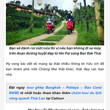
Xem thêm:
Chiang Mai
Chiang Mai có gì
Quay về trang trước
Lên đầu trang
Tin cùng chuyên mục
Kinh nghiệm vui chơi ở Koh Larn Thái Lan,
hòn đảo lý tưởng để lẩn trốn sự náo nhiệt của
phố thị
26/06/2019
Ăn đêm ở Bangkok, thưởng thức mỳ Tom
Yum Mama, phiên bản đặc biệt có thêm gấp
đôi topping
25/05/2019