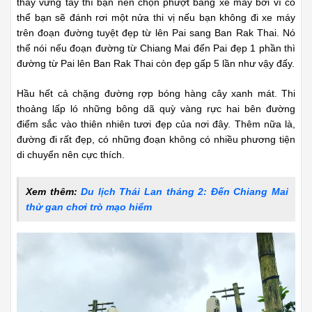
Bạn sẽ đánh rơi một nửa thi vị nếu bạn không đi xe máy
trên đoạn đường tuyệt đẹp từ lên Pai sang Ban Rak Thai
Hy vọng bài viết sẽ mang lại thật nhiều thông tin hữu ích để
bạn khám phá một Chiang Mai thật khác, thật đẹp các bạn
nhé.
Đặt ngay
tour ghép Bangkok – Pattaya – Đảo Coral
5N/4Đ
rẻ nhất hoặc tham khảo thêm
chùm tour du lịch
vòng quanh Thái Lan
tại Cattour
Mai Nguyễn/Thailantravel.com - Ảnh: Internet