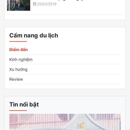
Du lịch Thái Lan cần chuẩn bị gì để chuyến đi
thuận lợi và suôn sẻ nhất