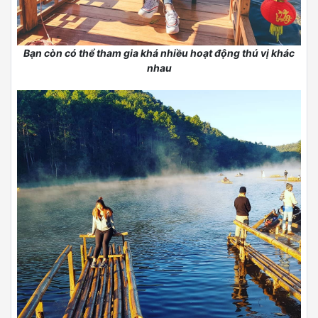
Ngoài ra, bạn có thể thưởng thức bữa tối ở nhà hàng Chasa
Rak Thai với những món ăn khá hợp với khẩu vị người Việt.
Noi đây có trà miễn phí và bánh bao thì siêu ngon. Resort Lee
Wine Rak Thai là hostel nổi tiếng ở đây với những ngôi nhà
nhỏ chênh vênh trên đồi chè. Từ đây nếu bạn ngồi ở lan can
có thể ngắm nhìn khoảng không hoàng hôn mênh mông khi
mặt trời dần buông. Tất cả dường như thu bé lại thật vừa vặn
để bạn cảm thấy một sự bình yên đúng nghĩa.
Xem thêm:
Đưa nhau đi trốn – Chuyến du lịch Thái Lan
Chiang Mai gây thương nhớ