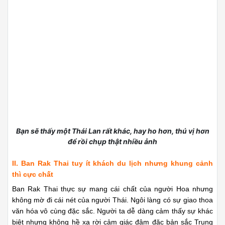
Hoa như ở những nơi di cư khác. Thay vào đó, người dân nơi
đây vẫn học tập người Thái, sinh sống hòa hợp với thiên
nhiên, xây những ngôi nhà mang dáng dấp Thái hay để con
cháu mình học tiếng Thái.
Nếu bạn nhìn những bức ảnh về nơi này sẽ thấy ấn tượng với
một không gian ngút ngàn sông nước hữu tình, thi thoảng thấp
thoáng những nếp nhà mái lá được gia cố chắc chắn sau hàng
chè ngát xanh. Ở ngôi làng này không có đông người nên có
cảm giác bình yên đến lạ. Nếu bạn mà biết thêm một chút
tiếng Hoa thì biết đâu sẽ khám phá thêm nhiều câu chuyện thú
vị.
Xem thêm:
Kinh nghiệm du lịch Thái Lan bụi từ Chiang
Mai đến Chiang Rai khoảng bao nhiêu tiền