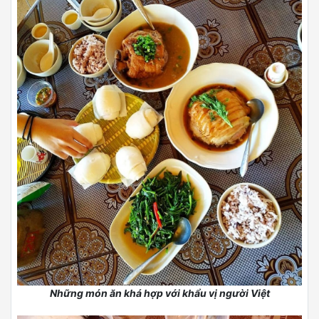
Đặc biệt, bánh bao siêu ngon
III. Cách đi đến Ban Rak Thai dễ hay khó
Để đến được đây, bạn có thể chọn đường bay tới Chiang Mai
rồi bắt xe khách đi tiếp tới tỉnh Mae Hong Son, nơi gần sát với
biên giới Thái Lan - Myanmar. Trên cả quãng đường đi, bạn sẽ
có cơ hội chiêm ngưỡng nhiều danh lam thắng cảnh đẹp mắt,