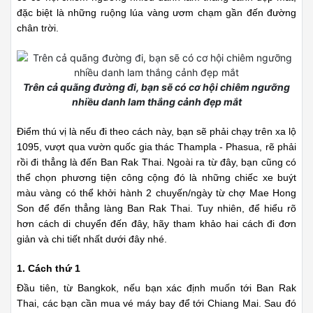
chuyển mất khoảng 5 – 6 tiếng. Từ Mae Hong Son bạn có thể
thuê xe máy, đi xe taxi hoặc rẻ nhất là bắt xe bus từ chợ Mae
Hong Son chạy qua Ban Rak Thai chừng hơn 40km nữa.
Thời gian đi chuyển từ Chiang Mai đến Mae Hong Son
sẽ mất khoảng 5 – 6 tiếng