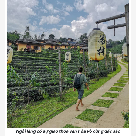
Hãy đến để ngồi ở quán cafe bên đường ngay cổng vào, một
chút lửng lơ ngay ở vìa hồ lặng lẽ ngắm trọn vẹn góc núi khi
hoàng hôn buông xuống với một cốc cafe hoặc một cốc trà
thơm Green Tea, Milk Tea. Nhưng không chỉ nhấm nháp chè
nóng và thư giãn trong tiết trời mát mẻ mà bạn còn có thể
tham gia khá nhiều hoạt động thú vị khác như: trekking, đạp xe
dạo quanh làng, ngồi thuyền ngắm cảnh hay cưỡi ngựa đến
biên giới Myanmar.