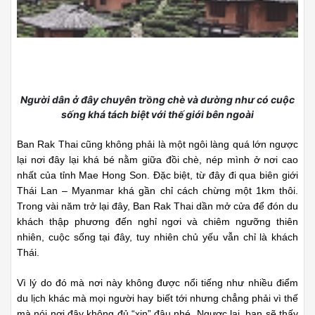
Người dân ở đây chuyên trồng chè và dường như có cuộc
sống khá tách biệt với thế giới bên ngoài
Ban Rak Thai cũng không phải là một ngôi làng quá lớn ngược
lại nơi đây lại khá bé nằm giữa đồi chè, nép mình ở nơi cao
nhất của tỉnh Mae Hong Son. Đặc biệt, từ đây đi qua biên giới
Thái Lan – Myanmar khá gần chỉ cách chừng một 1km thôi.
Trong vài năm trở lại đây, Ban Rak Thai dần mở cửa để đón du
khách thập phương đến nghỉ ngơi và chiêm ngưỡng thiên
nhiên, cuộc sống tại đây, tuy nhiên chủ yếu vẫn chỉ là khách
Thái.
Vì lý do đó mà nơi này không được nổi tiếng như nhiều điểm
du lịch khác mà mọi người hay biết tới nhưng chẳng phải vì thế
mà nói nơi đây không đủ “xịn” đâu nhé. Ngược lại, bạn sẽ thấy