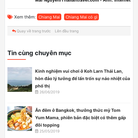
Địa điểm mới ở Bangkok, Sretsis Parlour nơi
để thưởng tiệc trà chiều theo phong cách
Châu Âu cổ điển
28/03/2019
Đến 5 địa điểm du lịch Chiang Mai để tự làm
đồ handmade và thưởng café giữa thiên
nhiên đất trời
28/03/2019
Cứ tưởng Bangkok hết chỗ chơi nhưng Coco
Walk Bangkok chính là điểm đến thú vị tiếp
theo đấy
27/03/2019
Lhong 1919 - Khám phá phiên bản thu nhỏ
của Bến Thượng Hải ngay trên đất Thái