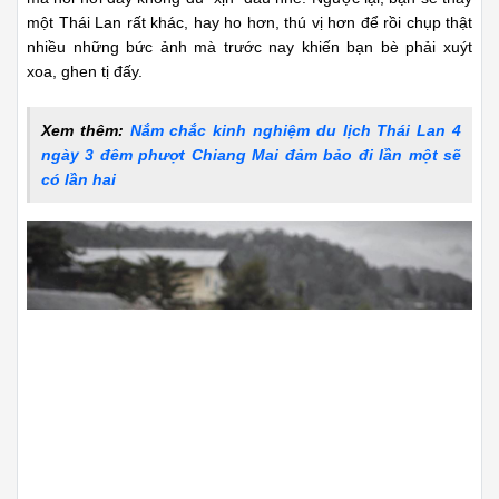
một Thái Lan rất khác, hay ho hơn, thú vị hơn để rồi chụp thật
nhiều những bức ảnh mà trước nay khiến bạn bè phải xuýt
xoa, ghen tị đấy.
Xem thêm:
Nắm chắc kinh nghiệm du lịch Thái Lan 4
ngày 3 đêm phượt Chiang Mai đảm bảo đi lần một sẽ
có lần hai
Bạn sẽ thấy một Thái Lan rất khác, hay ho hơn, thú vị hơn
để rồi chụp thật nhiều ảnh
II. Ban Rak Thai tuy ít khách du lịch nhưng khung cảnh
thì cực chất
Ban Rak Thai thực sự mang cái chất của người Hoa nhưng
không mờ đi cái nét của người Thái. Ngôi làng có sự giao thoa
văn hóa vô cùng đặc sắc. Người ta dễ dàng cảm thấy sự khác
biệt nhưng không hề xa rời cảm giác đậm đặc bản sắc Trung