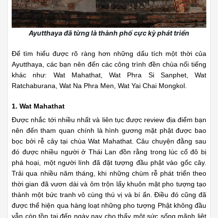
Ayutthaya đã từng là thành phố cực kỳ phát triển
Để tìm hiểu được rõ ràng hơn những dấu tích một thời của
Ayutthaya, các bạn nên đến các công trình đền chùa nổi tiếng
khác như: Wat Mahathat, Wat Phra Si Sanphet, Wat
Ratchaburana, Wat Na Phra Men, Wat Yai Chai Mongkol.
1. Wat Mahathat
Được nhắc tới nhiều nhất và liên tục được review địa điểm bạn
nên đến tham quan chính là hình gương mặt phật được bao
bọc bởi rễ cây tại chùa Wat Mahathat. Câu chuyện đằng sau
đó được nhiều người ở Thái Lan đồn rằng trong lúc cố đô bị
phá hoại, một người lính đã đặt tượng đầu phật vào gốc cây.
Trải qua nhiều năm tháng, khi những chùm rễ phát triển theo
thời gian đã vươn dài và ôm trộn lấy khuôn mặt pho tượng tạo
thành một bức tranh vô cùng thú vị và bí ẩn. Điều đó cũng đã
được thể hiện qua hàng loạt những pho tượng Phật không đầu
vẫn còn tồn tại đến ngày nay cho thấy một sức sống mãnh liệt