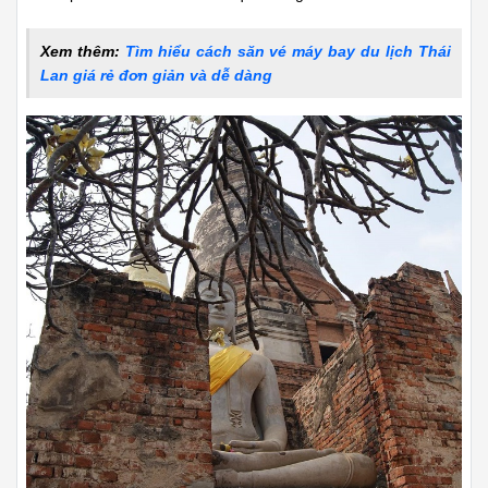
Xem thêm:
Tìm hiểu cách săn vé máy bay du lịch Thái
Lan giá rẻ đơn giản và dễ dàng