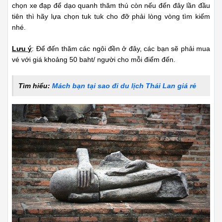
chọn xe đạp để dạo quanh thăm thú còn nếu đến đây lần đầu
tiên thì hãy lựa chọn tuk tuk cho đỡ phải lòng vòng tìm kiếm
nhé.
Lưu ý
: Để đến thăm các ngôi đền ở đây, các bạn sẽ phải mua
vé với giá khoảng 50 baht/ người cho mỗi điểm đến.
Tìm hiểu:
Mách bạn tại sao đi du lịch Thái Lan giá rẻ