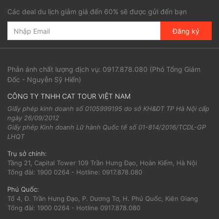
Các deal du lịch giảm giá đến 60% sẽ được gửi đến bạn
Đăng ký
Phản ánh chất lượng dịch vụ:
0917.878.080
(Phó Tổng Giám
Đốc - Nguyễn Sỹ Hiển)
CÔNG TY TNHH CAT TOUR VIỆT NAM
Giấy phép kinh doanh số 0105999195 do sở KH&ĐT TP Hà Nội cấp
ngày 26/09/2012
Giấy phép Kinh doanh Lữ hành Quốc tế số 01-814/2016/TCDL-GP
LHQT
Trụ sở chính:
Tầng 21, Capital Tower 109 Trần Hưng Đạo, Hoàn Kiếm, Hà Nội
Tổng đài: 1900 0264 - Hotline: 0917.878.080
Phú Quốc:
Tổ 4, Đ. Trần Hưng Đạo, P. Dương Tơ, H. Phú Quốc, Kiên Giang
Tổng đài: 1900 0264 - Hotline 0917.878.080