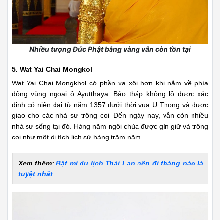
Nhiều tượng Đức Phật bằng vàng vẫn còn tồn tại
5. Wat Yai Chai Mongkol
Wat Yai Chai Mongkhol có phần xa xôi hơn khi nằm về phía
đông vùng ngoại ô Ayutthaya. Bảo tháp không lồ được xác
định có niên đại từ năm 1357 dưới thời vua U Thong và được
giao cho các nhà sư trông coi. Đến ngày nay, vẫn còn nhiều
nhà sư sống tại đó. Hàng năm ngôi chùa được gìn giữ và trông
coi như một di tích lịch sử hàng trăm năm.
Xem thêm:
Bật mí du lịch Thái Lan nên đi tháng nào là
tuyệt nhất