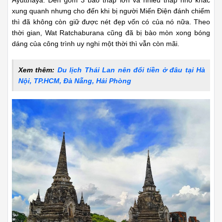
xung quanh nhưng cho đến khi bị người Miến Điện đánh chiếm
thì đã không còn giữ được nét đẹp vốn có của nó nữa. Theo
thời gian, Wat Ratchaburana cũng đã bị bào mòn xong bóng
dáng của công trình uy nghi một thời thì vẫn còn mãi.
Xem thêm:
Du lịch Thái Lan nên đổi tiền ở đâu tại Hà
Nội, TP.HCM, Đà Nẵng, Hải Phòng