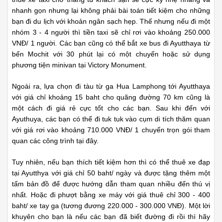
nhanh gọn nhưng lại không phải bài toán tiết kiệm cho những
bạn đi du lịch với khoản ngân sạch hẹp. Thế nhưng nếu đi một
nhóm 3 - 4 người thì tiền taxi sẽ chỉ rơi vào khoảng 250.000
VNĐ/ 1 người.
Các bạn cũng có thể bắt xe bus đi Ayutthaya từ
bến Mochit với 30 phút lại có một chuyến hoặc sử dụng
phương tiện minivan tại Victory Monument.
Ngoài ra, lựa chọn đi tàu từ ga Hua Lamphong tới Ayutthaya
với giá chỉ khoảng 15 baht cho quãng đường 70 km cũng là
một cách đi giá rẻ cực tốt cho các bạn. Sau khi đến với
Ayuthuya, các bạn có thể đi tuk tuk vào cụm di tích thăm quan
với giá rơi vào khoảng 710.000 VNĐ/ 1 chuyến trọn gói tham
quan các công trình tại đây.
Tuy nhiên, nếu bạn thích tiết kiệm hơn thì có thể thuê xe đạp
tại Ayutthya với giá chỉ 50 baht/ ngày và được tặng thêm một
tấm bản đồ để được hướng dẫn tham quan nhiều đến thú vị
nhất. Hoặc đi phượt bằng xe máy với giá thuê chỉ 300 - 400
baht/ xe tay ga (tương đương 220.000 - 300.000 VNĐ). Một lời
khuyên cho bạn là nếu các bạn đã biết đường đi rồi thì hãy