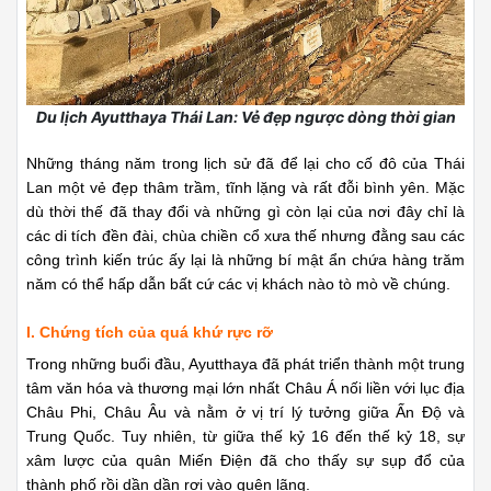
Du lịch Ayutthaya Thái Lan: Vẻ đẹp ngược dòng thời gian
Những tháng năm trong lịch sử đã để lại cho cố đô của Thái
Lan một vẻ đẹp thâm trầm, tĩnh lặng và rất đỗi bình yên. Mặc
dù thời thế đã thay đổi và những gì còn lại của nơi đây chỉ là
các di tích đền đài, chùa chiền cổ xưa thế nhưng đằng sau các
công trình kiến trúc ấy lại là những bí mật ẩn chứa hàng trăm
năm có thể hấp dẫn bất cứ các vị khách nào tò mò về chúng.
I. Chứng tích của quá khứ rực rỡ
Trong những buổi đầu, Ayutthaya đã phát triển thành một trung
tâm văn hóa và thương mại lớn nhất Châu Á nối liền với lục địa
Châu Phi, Châu Âu và nằm ở vị trí lý tưởng giữa Ấn Độ và
Trung Quốc. Tuy nhiên, từ giữa thế kỷ 16 đến thế kỷ 18, sự
xâm lược của quân Miến Điện đã cho thấy sự sụp đổ của
thành phố rồi dần dần rơi vào quên lãng.