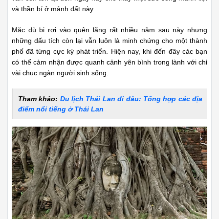
và thần bí ở mảnh đất này.
Mặc dù bị rơi vào quên lãng rất nhiều năm sau này nhưng
những dấu tích còn lại vẫn luôn là minh chứng cho một thành
phố đã từng cực kỳ phát triển. Hiện nay, khi đến đây các bạn
có thể cảm nhận được quanh cảnh yên bình trong lành với chỉ
vài chục ngàn người sinh sống.
Tham khảo:
Du lịch Thái Lan đi đâu: Tổng hợp các địa
điểm nổi tiếng ở Thái Lan