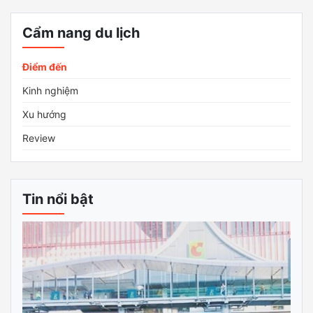
Cẩm nang du lịch
Điểm đến
Kinh nghiệm
Xu hướng
Review
Tin nổi bật