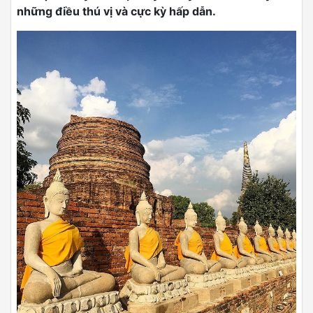
những điều thú vị và cực kỳ hấp dẫn.