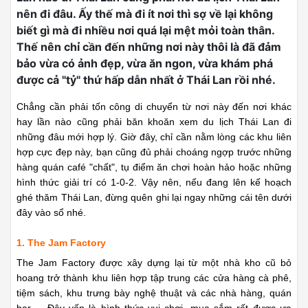
nên đi đâu. Ấy thế mà đi ít nơi thì sợ về lại không
biết gì mà đi nhiều nơi quá lại mệt mỏi toàn thân.
Thế nên chỉ cần đến những nơi này thôi là đã đảm
bảo vừa có ảnh đẹp, vừa ăn ngon, vừa khám phá
được cả "tỷ" thứ hấp dẫn nhất ở Thái Lan rồi nhé.
Chẳng cần phải tốn công di chuyển từ nơi này đến nơi khác
hay lần nào cũng phải băn khoăn xem du lịch Thái Lan đi
những đâu mới hợp lý. Giờ đây, chỉ cần nằm lòng các khu liên
hợp cực đẹp này, bạn cũng đủ phải choáng ngợp trước những
hàng quán café "chất", tụ điểm ăn chơi hoàn hảo hoặc những
hình thức giải trí có 1-0-2. Vậy nên, nếu đang lên kế hoạch
ghé thăm Thái Lan, đừng quên ghi lại ngay những cái tên dưới
đây vào sổ nhé.
1. The Jam Factory
The Jam Factory được xây dựng lại từ một nhà kho cũ bỏ
hoang trở thành khu liên hợp tập trung các cửa hàng cà phê,
tiệm sách, khu trưng bày nghệ thuật và các nhà hàng, quán