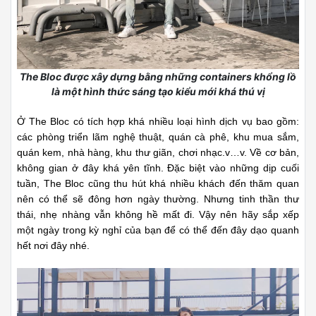
The Bloc được xây dựng bằng những containers khổng lồ
là một hình thức sáng tạo kiểu mới khá thú vị
Ở The Bloc có tích hợp khá nhiều loại hình dịch vụ bao gồm:
các phòng triển lãm nghệ thuật, quán cà phê, khu mua sắm,
quán kem, nhà hàng, khu thư giãn, chơi nhạc.v…v. Về cơ bản,
không gian ở đây khá yên tĩnh. Đặc biệt vào những dịp cuối
tuần, The Bloc cũng thu hút khá nhiều khách đến thăm quan
nên có thể sẽ đông hơn ngày thường. Nhưng tinh thần thư
thái, nhẹ nhàng vẫn không hề mất đi. Vậy nên hãy sắp xếp
một ngày trong kỳ nghỉ của bạn để có thể đến đây dạo quanh
hết nơi đây nhé.