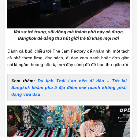
Với sự trẻ trung, sôi động mà thành phố này có được,
Bangkok dễ dàng thu hút giới trẻ từ khắp mọi nơi
Dành cả buổi chiều tới The Jam Factory để nhâm nhi một tách
cà phê thơm lừng, đọc sách, đi dạo xem tranh hoặc đơn giản
chỉ là ngắm hoàng hôn tại nơi đây cũng đủ để bạn thư giãn rồi.
Xem thêm:
Du lịch Thái Lan nên đi đâu – Trở lại
Bangkok khám phá 5 địa điểm mới toanh không phải
dạng vừa đâu