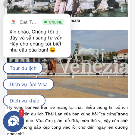
The Venezia
Cat Tour
ONLINE
Xin chào, Chúng tôi ở 
đây và sẵn sàng tư vấn. 
Hãy cho chúng tôi biết 
nhu cầu của bạn! 
Tour du lịch
Dịch vụ làm Visa
Dịch vụ khác
Hy vọng bài viết trên sẽ mang lại thật nhiều thông tin bổ ích
1
cho chuyến du lịch Thái Lan của bạn cùng hội "cạ cứng"trong
tương lai nhé. Vừa đơn giản, dễ đi lại vừa thú vị, vậy còn chờ
gì mà không sắp xếp công việc rồi chờ đến ngày lên đường
ngay nhỉ.